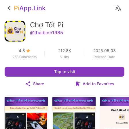
Pi
App.Link
Chợ Tốt Pi
@thaibinh1985
4.8
212.8K
2025.05.03
268 Comments
Visits
Release Date
Tap to visit
Share
Add to Favorites