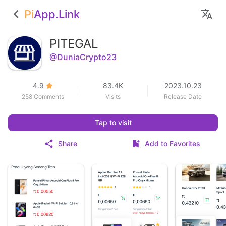
Pi
App.Link
PITEGAL
@DuniaCrypto23
4.9
83.4K
2023.10.23
258 Comments
Visits
Release Date
Tap to visit
Share
Add to Favorites